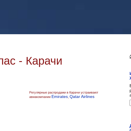
ас - Карачи
Регулярные распродажи в Карачи устраивают
Emirates
Qatar Airlines
авиакомпании
,