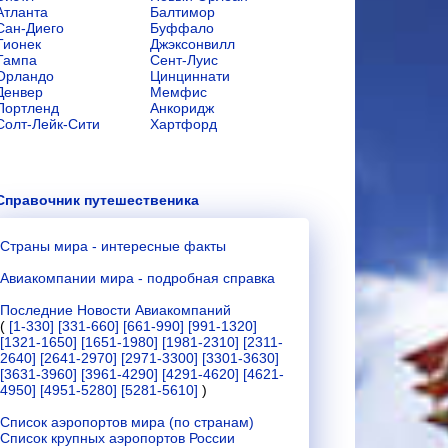
Атланта
Балтимор
Сан-Диего
Буффало
Тионек
Джэксонвилл
Тампа
Сент-Луис
Орландо
Цинциннати
Денвер
Мемфис
Портленд
Анкоридж
Солт-Лейк-Сити
Хартфорд
Справочник путешественика
Страны мира - интересные факты
Авиакомпании мира - подробная справка
Последние Новости Авиакомпаний
(
[1-330]
[331-660]
[661-990]
[991-1320]
[1321-1650]
[1651-1980]
[1981-2310]
[2311-
2640]
[2641-2970]
[2971-3300]
[3301-3630]
[3631-3960]
[3961-4290]
[4291-4620]
[4621-
4950]
[4951-5280]
[5281-5610]
)
Список аэропортов мира (по странам)
Список крупных аэропортов России