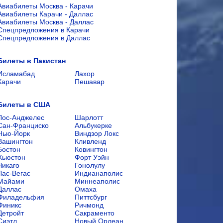
Авиабилеты Москва - Карачи
Авиабилеты Карачи - Даллас
Авиабилеты Москва - Даллас
Спецпредложения в Карачи
Спецпредложения в Даллас
Билеты в Пакистан
Исламабад
Лахор
Карачи
Пешавар
Билеты в США
Лос-Анджелес
Шарлотт
Сан-Франциско
Альбукерке
Нью-Йорк
Виндзор Локс
Вашингтон
Кливленд
Бостон
Ковингтон
Хьюстон
Форт Уэйн
Чикаго
Гонолулу
Лас-Вегас
Индианаполис
Майами
Миннеаполис
Даллас
Омаха
Филадельфия
Питтсбург
Финикс
Ричмонд
Детройт
Сакраменто
Сиэтл
Новый Орлеан