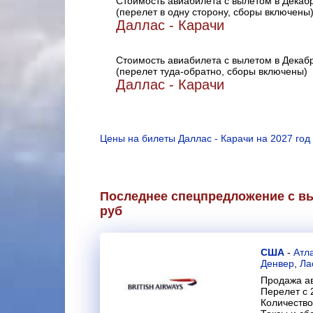
Стоимость авиабилета с вылетом в Декаб
(перелет в одну сторону, сборы включены
Даллас - Карачи
Стоимость авиабилета с вылетом в Декаб
(перелет туда-обратно, сборы включены)
Даллас - Карачи
Цены на билеты Даллас - Карачи на 2027 год
Последнее спецпредложение с вы
руб
США
-
Атл
Денвер
,
Ла
Продажа ав
Перелет с 
Количество