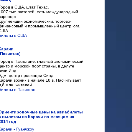
Город в США, штат Техас.
1007 тыс. жителей, есть международный
аэропорт.
Крупнейший экономический, торгово-
финансовый и промышленный центр юга
США.
Билеты в США
Карачи
(Пакистан)
Город в Пакистане, главный экономический
центр и морской порт страны, в дельте
реки Инд.
Адм. центр провинции Синд.
Карачи возник в начале 18 в. Насчитывает
9,8 млн. жителей.
Билеты в Пакистан
Ориентировочные цены на авиабилеты
с вылетом из Карачи по месяцам на
2014 год
Карачи - Гуанчжоу