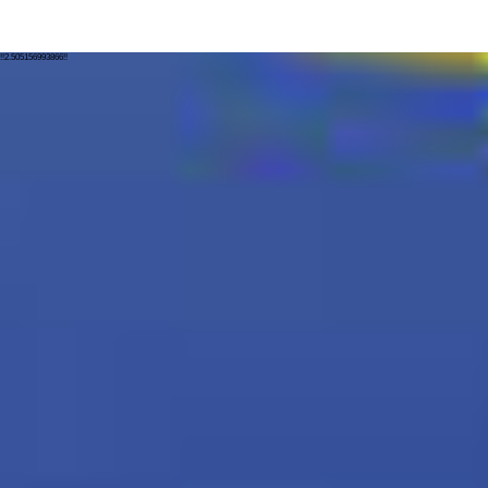
!!2.505156993866!!