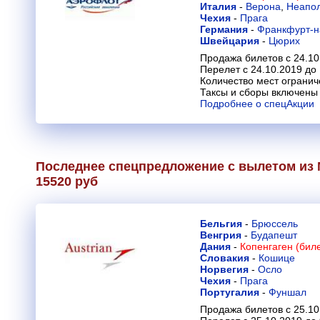
Италия
-
Верона
,
Неапо
Чехия
-
Прага
Германия
-
Франкфурт-н
Швейцария
-
Цюрих
Продажа билетов с 24.10
Перелет с 24.10.2019 до
Количество мест огранич
Таксы и сборы включены 
Подробнее о спецАкции
Последнее спецпредложение с вылетом из М
15520 руб
Бельгия
-
Брюссель
Венгрия
-
Будапешт
Дания
-
Копенгаген (бил
Словакия
-
Кошице
Норвегия
-
Осло
Чехия
-
Прага
Португалия
-
Фуншал
Продажа билетов с 25.10