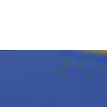
!!0.91507697105408!!