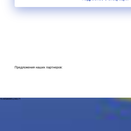
Предложения наших партнеров:
!!0.66586995124817!!