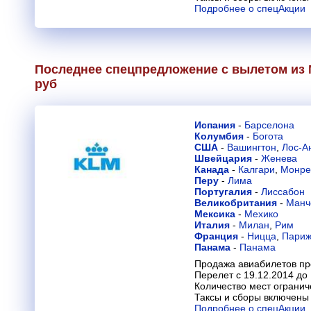
Подробнее о спецАкции
Последнее спецпредложение с вылетом из М
руб
Испания
-
Барселона
Колумбия
-
Богота
США
-
Вашингтон
,
Лос-А
Швейцария
-
Женева
Канада
-
Калгари
,
Монре
Перу
-
Лима
Португалия
-
Лиссабон
Великобритания
-
Манч
Мексика
-
Мехико
Италия
-
Милан
,
Рим
Франция
-
Ницца
,
Пари
Панама
-
Панама
Продажа авиабилетов пр
Перелет с 19.12.2014 до
Количество мест огранич
Таксы и сборы включены 
Подробнее о спецАкции