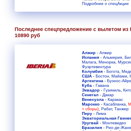
Подробнее о спецАкции
Последнее спецпредложение с вылетом из 
10890 руб
Алжир
-
Алжир
Испания
-
Альмерия
,
Би
Малага
,
Менорка
,
Мурси
Фуэртевентура
Колумбия
-
Богота
,
Мед
США
-
Бостон
,
Майами
,
Аргентина
-
Буэнос-Айр
Куба
-
Гавана
Эквадор
-
Гуаякиль
,
Кит
Сенегал
-
Дакар
Венесуэла
-
Каракас
Марокко
-
Касабланка
,
М
+ сборы)
,
Рабат
,
Танжер
Перу
-
Лима
Экваториальная Гвине
Уругвай
-
Монтевидео
Бразилия
-
Рио-де-Жан