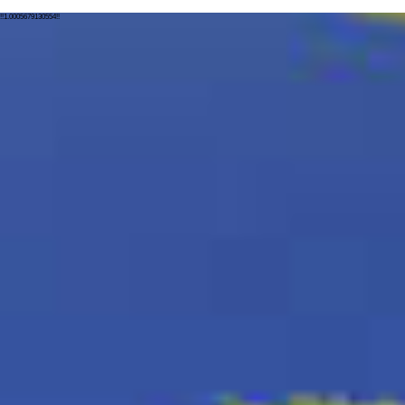
!!1.0005679130554!!