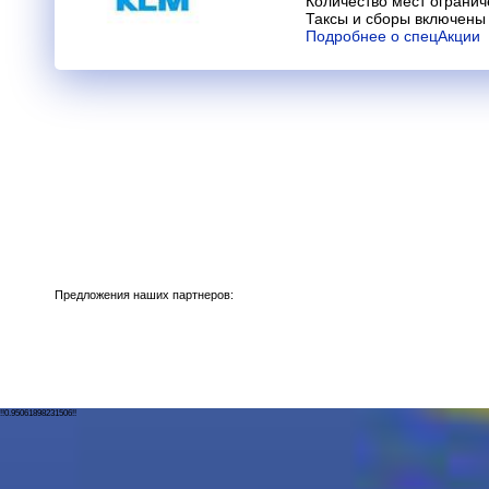
Количество мест огранич
Таксы и сборы включены 
Подробнее о спецАкции
Предложения наших партнеров:
!!0.95061898231506!!