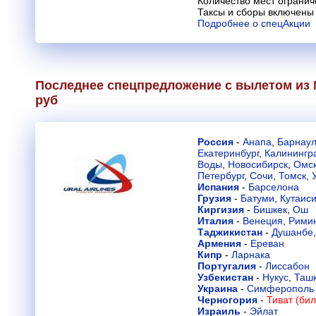
Количество мест огранич
Таксы и сборы включены 
Подробнее о спецАкции
Последнее спецпредложение с вылетом из М
руб
Россия
-
Анапа
,
Барнау
Екатеринбург
,
Калинингр
Воды
,
Новосибирск
,
Омс
Петербург
,
Сочи
,
Томск
,
Испания
-
Барселона
Грузия
-
Батуми
,
Кутаис
Киргизия
-
Бишкек
,
Ош
Италия
-
Венеция
,
Рими
Таджикистан
-
Душанбе
Армения
-
Ереван
Кипр
-
Ларнака
Португалия
-
Лиссабон
Узбекистан
-
Нукус
,
Таш
Украина
-
Симферополь
Черногория
-
Тиват (бил
Израиль
-
Эйлат