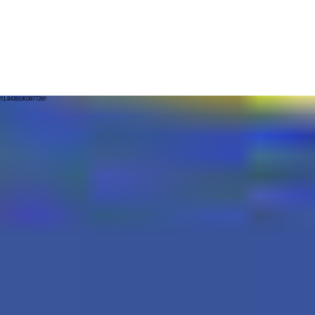
!!1.8439190387726!!