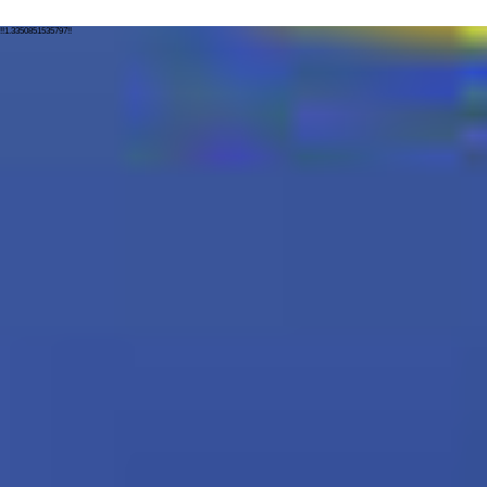
!!1.3350851535797!!