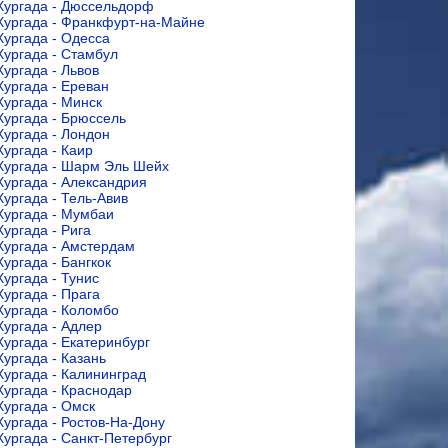
Хургада - Дюссельдорф
Хургада - Франкфурт-на-Майне
Хургада - Одесса
Хургада - Стамбул
Хургада - Львов
Хургада - Ереван
Хургада - Минск
Хургада - Брюссель
Хургада - Лондон
Хургада - Каир
Хургада - Шарм Эль Шейх
Хургада - Александрия
Хургада - Тель-Авив
Хургада - Мумбаи
Хургада - Рига
Хургада - Амстердам
Хургада - Бангкок
Хургада - Тунис
Хургада - Прага
Хургада - Коломбо
Хургада - Адлер
Хургада - Екатеринбург
Хургада - Казань
Хургада - Калининград
Хургада - Краснодар
Хургада - Омск
Хургада - Ростов-На-Дону
Хургада - Санкт-Петербург