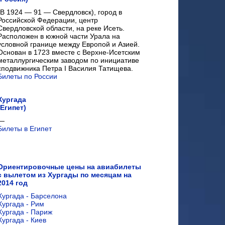
(В 1924 — 91 — Свердловск), город в
Российской Федерации, центр
Свердловской области, на реке Исеть.
Расположен в южной части Урала на
условной границе между Европой и Азией.
Основан в 1723 вместе с Верхне-Исетским
металлургическим заводом по инициативе
сподвижника Петра I Василия Татищева.
Билеты по России
Хургада
(Египет)
—
Билеты в Египет
Ориентировочные цены на авиабилеты
с вылетом из Хургады по месяцам на
2014 год
Хургада - Барселона
Хургада - Рим
Хургада - Париж
Хургада - Киев