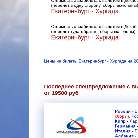
Стоимость авиабилета с вылетом в Декаб
(перелет в одну сторону, сборы включены
Екатеринбург - Хургада
Стоимость авиабилета с вылетом в Декаб
(перелет туда-обратно, сборы включены)
Екатеринбург - Хургада
Цены на билеты Екатеринбург - Хургада на 2
Последнее спецпредложение с вы
от 19500 руб
Россия
-
Б
сборы)
,
Ро
Кипр
-
Лар
Германия
Италия
-
Р
Албания
-