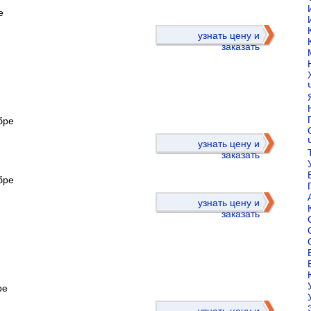
е
узнать цену и
заказать
бре
)
узнать цену и
заказать
бре
узнать цену и
заказать
ре
)