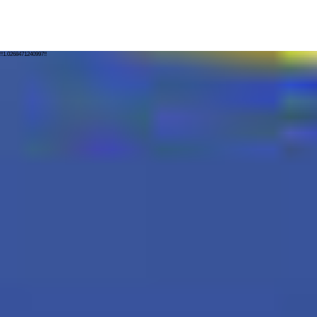
!!1.0268471240997!!