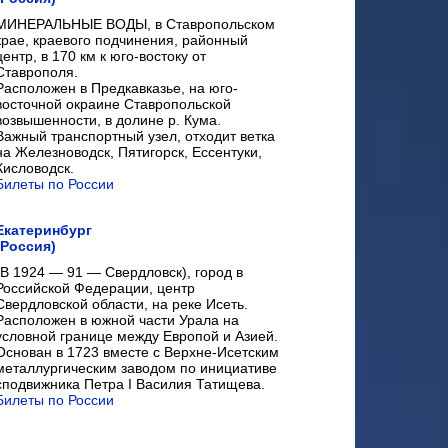
МИНЕРАЛЬНЫЕ ВОДЫ, в Ставропольском
крае, краевого подчинения, районный
центр, в 170 км к юго-востоку от
Ставрополя.
Расположен в Предкавказье, на юго-
восточной окраине Ставропольской
возвышенности, в долине р. Кума.
Важный транспортный узел, отходит ветка
на Железноводск, Пятигорск, Ессентуки,
Кисловодск.
Билеты по России
Екатеринбург
(Россия)
(В 1924 — 91 — Свердловск), город в
Российской Федерации, центр
Свердловской области, на реке Исеть.
Расположен в южной части Урала на
условной границе между Европой и Азией.
Основан в 1723 вместе с Верхне-Исетским
металлургическим заводом по инициативе
сподвижника Петра I Василия Татищева.
Билеты по России