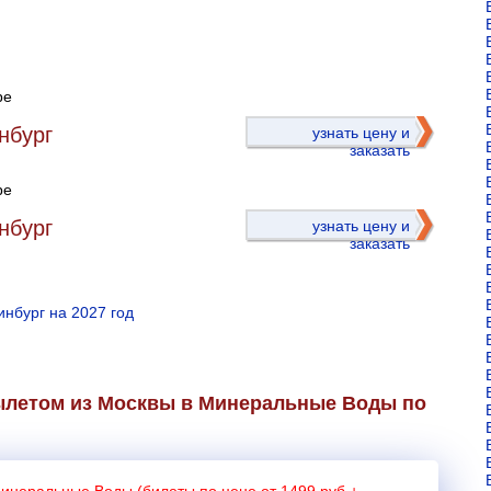
ре
)
нбург
узнать цену и
заказать
ре
нбург
узнать цену и
заказать
нбург на 2027 год
ылетом из Москвы в Минеральные Воды по