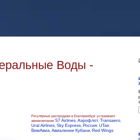
еральные Воды -
Регулярные распродажи в Екатеринбург устраивают
S7 Airlines
Аэрофлот
Transaero
авиакомпании
,
,
,
Ural Airlines
Sky Express
Россия
UTair
,
,
,
,
ВимАвиа
Авиалинии Кубани
Red Wings
,
,