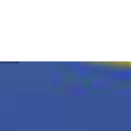
!!1.0307719707489!!