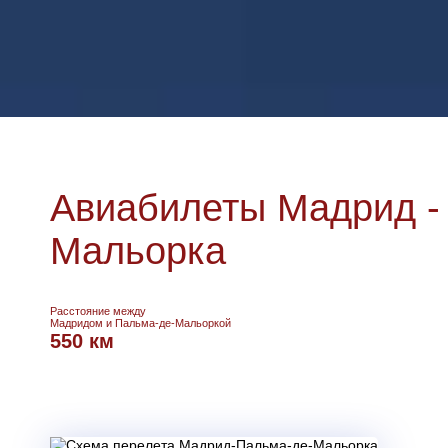
Авиабилеты Мадрид -
Мальорка
Расстояние между
Мадридом и Пальма-де-Мальоркой
550 км