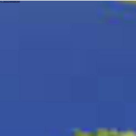
!!1.2833249568939!!