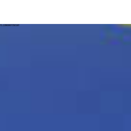
!!1.1398360729218!!