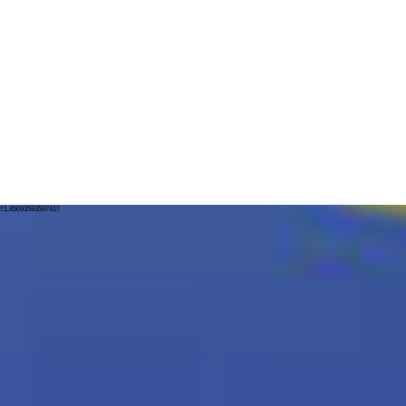
!!1.8509359359741!!