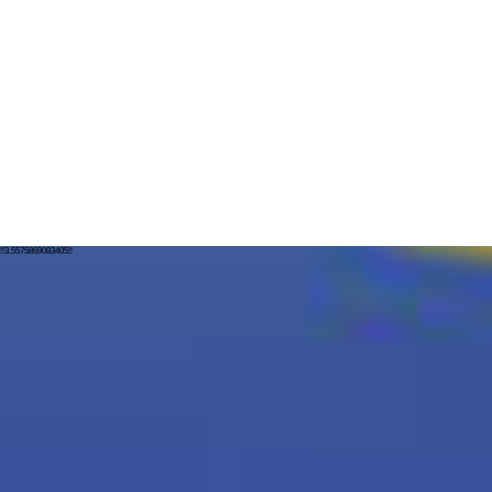
!!3.5575869083405!!