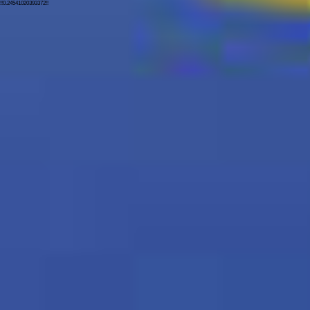
!!0.24541020393372!!