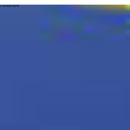
!!1.3474838733673!!