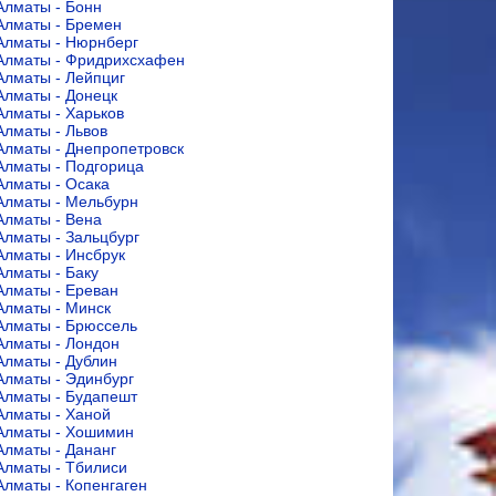
Алматы - Бонн
Алматы - Бремен
Алматы - Нюрнберг
Алматы - Фридрихсхафен
Алматы - Лейпциг
Алматы - Донецк
Алматы - Харьков
Алматы - Львов
Алматы - Днепропетровск
Алматы - Подгорица
Алматы - Осака
Алматы - Мельбурн
Алматы - Вена
Алматы - Зальцбург
Алматы - Инсбрук
Алматы - Баку
Алматы - Ереван
Алматы - Минск
Алматы - Брюссель
Алматы - Лондон
Алматы - Дублин
Алматы - Эдинбург
Алматы - Будапешт
Алматы - Ханой
Алматы - Хошимин
Алматы - Дананг
Алматы - Тбилиси
Алматы - Копенгаген