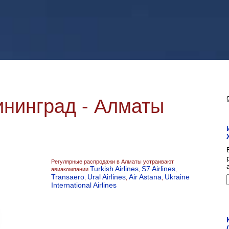
нинград - Алматы
Регулярные распродажи в Алматы устраивают
Turkish Airlines
S7 Airlines
авиакомпании
,
,
Transaero
Ural Airlines
Air Astana
Ukraine
,
,
,
International Airlines