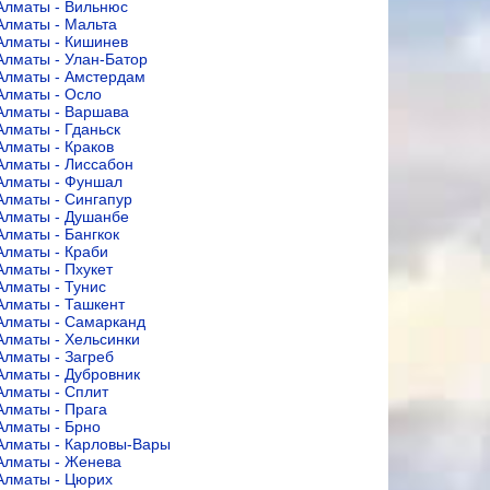
Алматы - Вильнюс
Алматы - Мальта
Алматы - Кишинев
Алматы - Улан-Батор
Алматы - Амстердам
Алматы - Осло
Алматы - Варшава
Алматы - Гданьск
Алматы - Краков
Алматы - Лиссабон
Алматы - Фуншал
Алматы - Сингапур
Алматы - Душанбе
Алматы - Бангкок
Алматы - Краби
Алматы - Пхукет
Алматы - Тунис
Алматы - Ташкент
Алматы - Самарканд
Алматы - Хельсинки
Алматы - Загреб
Алматы - Дубровник
Алматы - Сплит
Алматы - Прага
Алматы - Брно
Алматы - Карловы-Вары
Алматы - Женева
Алматы - Цюрих