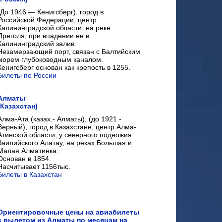
(До 1946 — Кенигсберг), город в
Российской Федерации, центр
Калининградской области, на реке
Преголя, при впадении ее в
Калининградский залив.
Незамерзающий порт, связан с Балтийским
морем глубоководным каналом.
Кенигсберг основан как крепость в 1255.
Билеты по России
Алматы
(Казахстан)
Алма-Ата (казах.- Алматы), (до 1921 -
Верный), город в Казахстане, центр Алма-
Атинской области, у северного подножия
Заилийского Алатау, на реках Большая и
Малая Алматинка.
Основан в 1854.
Насчитывает 1156тыс.
Билеты в Казахстан
Ориентировочные цены на авиабилеты
с вылетом из Алматы по месяцам на