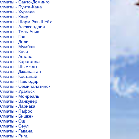
Алматы - Санто-Доминго
Алматы - Пунта-Кана
Алматы - Хургада
Алматы - Каир
Алматы - Шарм Эль Шейх
Алматы - Александрия
Алматы - Тель-Авив
Алматы - Гоа
Алматы - Дели
Алматы - Мумбаи
Алматы - Кочи
Алматы - Астана
Алматы - Караганда
Алматы - Шымкент
Алматы - Джезказган
Алматы - Костанай
Алматы - Павлодар
Алматы - Семипалатинск
Алматы - Уральск
Алматы - Монреаль
Алматы - Ванкувер
Алматы - Ларнака
Алматы - Пафос
Алматы - Бишкек
Алматы - Ош
Алматы - Сеул
Алматы - Гавана
Алматы - Рига