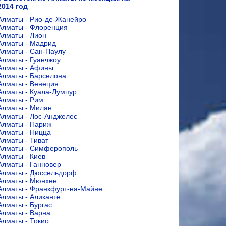
2014 год
Алматы - Рио-де-Жанейро
Алматы - Флоренция
Алматы - Лион
Алматы - Мадрид
Алматы - Сан-Паулу
Алматы - Гуанчжоу
Алматы - Афины
Алматы - Барселона
Алматы - Венеция
Алматы - Куала-Лумпур
Алматы - Рим
Алматы - Милан
Алматы - Лос-Анджелес
Алматы - Париж
Алматы - Ницца
Алматы - Тиват
Алматы - Симферополь
Алматы - Киев
Алматы - Ганновер
Алматы - Дюссельдорф
Алматы - Мюнхен
Алматы - Франкфурт-на-Майне
Алматы - Аликанте
Алматы - Бургас
Алматы - Варна
Алматы - Токио