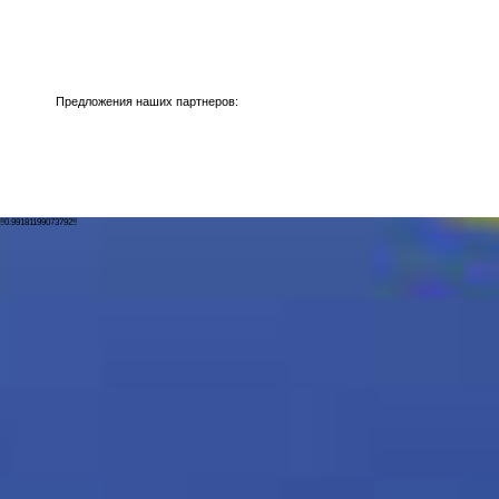
Предложения наших партнеров:
!!0.99181199073792!!