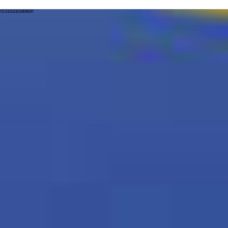
!!2.0102310180664!!