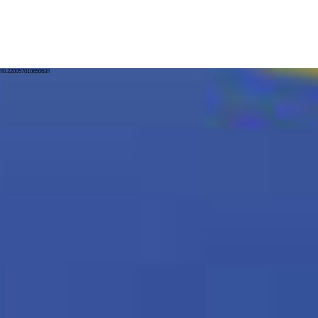
!!0.22005701065063!!