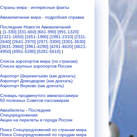
Страны мира - интересные факты
Авиакомпании мира - подробная справка
Последние Новости Авиакомпаний
(
[1-330]
[331-660]
[661-990]
[991-1320]
[1321-1650]
[1651-1980]
[1981-2310]
[2311-
2640]
[2641-2970]
[2971-3300]
[3301-3630]
[3631-3960]
[3961-4290]
[4291-4620]
[4621-
4950]
[4951-5280]
[5281-5610]
)
Список аэропортов мира (по странам)
Список крупных аэропортов России
Аэропорт Шереметьево (как доехать)
Аэропорт Домодедово (как доехать)
Аэропорт Внуково (как доехать)
Словарь продвинутого авиапассажира
50 полезных Советов пассажирам
Авиабилеты - Последние
Спецпредложения
Акции на перелеты в города России
Поиск Спецпредложений по странам мира
Поиск Спецпредложений по городам мира