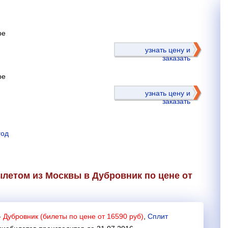
ре
)
узнать цену и
заказать
ре
узнать цену и
заказать
год
летом из Москвы в Дубровник по цене от
-
Дубровник (билеты по цене от 16590 руб)
,
Сплит