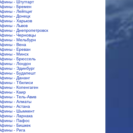
Афины - Штутгарт
Афины - Бремен
Афины - Лейпциг
Афины - Донецк
Афины - Харьков
Афины - Львов
Афины - Днепропетровск
Афины - Черновцы
Афины - Мельбурн
Афины - Вена
Афины - Ереван
Афины - Минск
Афины - Брюссель
Афины - Лондон
Афины - Эдинбург
Афины - Будапешт
Афины - Дананг
Афины - Тбилиси
Афины - Копенгаген
Афины - Каир
Афины - Тель-Авив
Афины - Алматы
Афины - Астана
Афины - Шымкент
Афины - Ларнака
Афины - Пафос
Афины - Бишкек
Афины - Рига