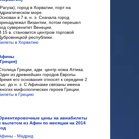
(Рагуза), город в Хорватии, порт на
Адриатическом море.
Основан в 7 в. н. э. Сначала город
принадлежал Византии, потом перешел
под суверенитет Венеции.
В 15 в. становится центром торговой
Дубровницкой республики.
Билеты в Хорватию
Афины
(Греция)
Столица Греции, адм. центр нома Аттика.
Один из древнейших городов Европы.
Время его основания относят к середине 2
тыс. до н. э. С Афинами связаны имена
многих мифологических героев Греции.
Билеты в Грецию
Ориентировочные цены на авиабилеты
с вылетом из Афин по месяцам на 2014
год
Афины - Мадрид