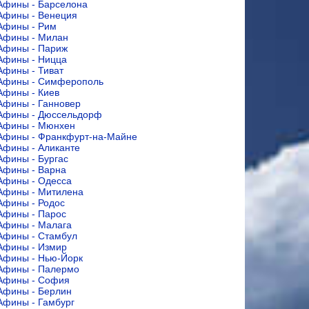
Афины - Барселона
Афины - Венеция
Афины - Рим
Афины - Милан
Афины - Париж
Афины - Ницца
Афины - Тиват
Афины - Симферополь
Афины - Киев
Афины - Ганновер
Афины - Дюссельдорф
Афины - Мюнхен
Афины - Франкфурт-на-Майне
Афины - Аликанте
Афины - Бургас
Афины - Варна
Афины - Одесса
Афины - Митилена
Афины - Родос
Афины - Парос
Афины - Малага
Афины - Стамбул
Афины - Измир
Афины - Нью-Йорк
Афины - Палермо
Афины - София
Афины - Берлин
Афины - Гамбург