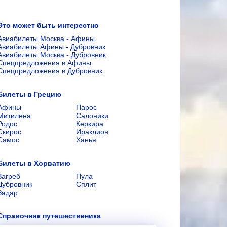
Это может быть интерестно
Авиабилеты Москва - Афины
Авиабилеты Афины - Дубровник
Авиабилеты Москва - Дубровник
Спецпредложения в Афины
Спецпредложения в Дубровник
Билеты в Грецию
Афины
Парос
Митилена
Салоники
Родос
Керкира
Скирос
Ираклион
Самос
Ханья
Билеты в Хорватию
Загреб
Пула
Дубровник
Сплит
Задар
Справочник путешественика