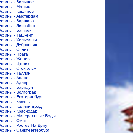
Афины - Вильнюс
Афины - Мальта
Афины - Кишинев
Афины - Амстердам
Афины - Варшава
Афины - Лиссабон
Афины - Бангкок
Афины - Ташкент
Афины - Хельсинки
Афины - Дубровник
Афины - Сплит
Афины - Прага
Афины - Женева
Афины - Цюрих
Афины - Стокгольм
Афины - Таллин
Афины - Анапа
Афины - Адлер
Афины - Барнаул
Афины - Волгоград
Афины - Екатеринбург
Афины - Казань
Афины - Калининград
Афины - Краснодар
Афины - Минеральные Воды
Афины - Омск
Афины - Ростов-На-Дону
Афины - Санкт-Петербург