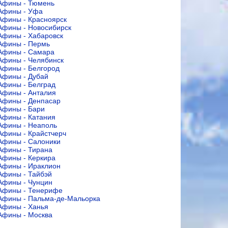
Афины - Тюмень
Афины - Уфа
Афины - Красноярск
Афины - Новосибирск
Афины - Хабаровск
Афины - Пермь
Афины - Самара
Афины - Челябинск
Афины - Белгород
Афины - Дубай
Афины - Белград
Афины - Анталия
Афины - Денпасар
Афины - Бари
Афины - Катания
Афины - Неаполь
Афины - Крайстчерч
Афины - Салоники
Афины - Тирана
Афины - Керкира
Афины - Ираклион
Афины - Тайбэй
Афины - Чунцин
Афины - Тенерифе
Афины - Пальма-де-Мальорка
Афины - Ханья
Афины - Москва