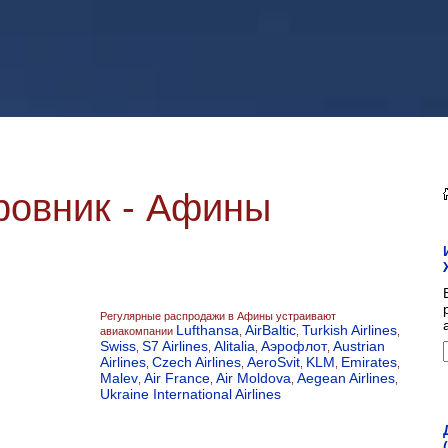
ровник - Афины
Регулярные распродажи в Афины устраивают
Lufthansa
AirBaltic
Turkish Airlines
авиакомпании
,
,
,
Swiss
S7 Airlines
Alitalia
Аэрофлот
Austrian
,
,
,
,
Airlines
Czech Airlines
AeroSvit
KLM
Emirates
,
,
,
,
,
Malev
Air France
Air Moldova
Aegean Airlines
,
,
,
,
Ukraine International Airlines