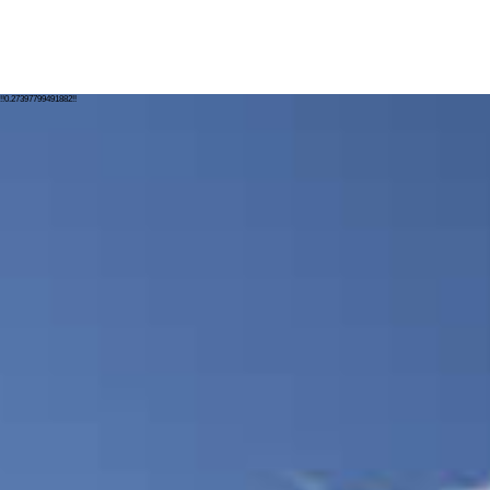
!!0.27397799491882!!