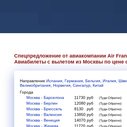
Спецпредложение от авиакомпании
Air Fra
Авиабилеты с вылетом из Москвы по цене о
Направление
Испания
,
Германия
,
Бельгия
,
Италия
,
Шве
Великобритания
,
Норвегия
,
Сингапур
,
Китай
Города
Москва - Барселона
11730
руб
(Туда-Обратно)
Москва - Берлин
12080
руб
(Туда-Обратно)
Москва - Брюссель
8130
руб
(Туда-Обратно)
Москва - Валенсия
13850
руб
(Туда-Обратно)
Москва - Венеция
14070
руб
(Туда-Обратно)
Москва - Женева
11720
руб
(Туда-Обратно)