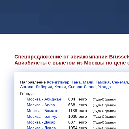
Спецпредложение от авиакомпании
Brussels
Авиабилеты с вылетом из Москвы по цене о
Направление
Кот-д’Ивуар
,
Гана
,
Мали
,
Гамбия
,
Сенегал
Ангола
,
Либерия
,
Кения
,
Сьерра-Леоне
,
Уганда
Города
Москва - Абиджан
694
euro
(Туда-Обратно)
Москва - Аккра
668
euro
(Туда-Обратно)
Москва - Бамако
1138
euro
(Туда-Обратно)
Москва - Банжул
1038
euro
(Туда-Обратно)
Москва - Дакар
687
euro
(Туда-Обратно)
Москва - Дуала
1054
euro
(Туда-Обратно)