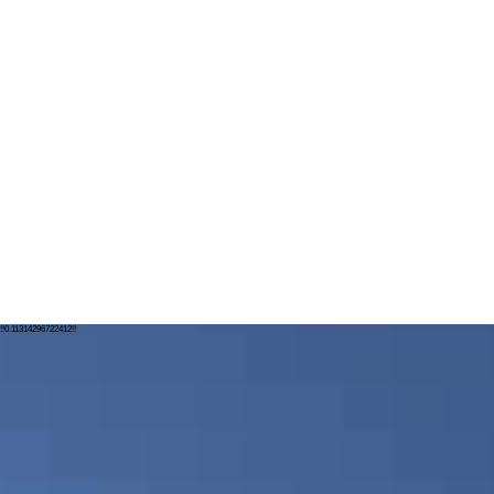
!!0.11314296722412!!