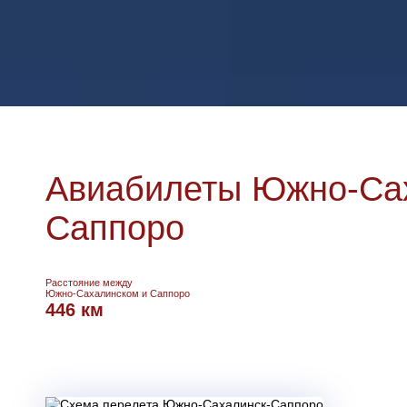
Авиабилеты Южно-Сах
Саппоро
Расстояние между
Южно-Сахалинском и Саппоро
446 км