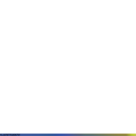
!!1.1078770160675!!