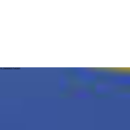
!!0.29898905754089!!