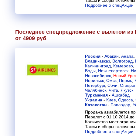
Таксы и сборы включены 
Подробнее о спецАкции
Последнее спецпредложение с вылетом из 
от 4909 руб
Россия
-
Абакан
,
Анапа
,
Владикавказ
,
Волгоград
,
Калининград
,
Кемерово
,
Воды
,
Нижневартовск
,
Ни
Новосибирск
,
Новый Урен
Норильск
,
Омск
,
Пермь
,
Петербург
,
Сочи
,
Ставро
Челябинск
,
Чита
,
Якутск
Туркмения
-
Ашхабад
Украина
-
Киев
,
Одесса
,
Казахстан
-
Павлодар
,
У
Продажа авиабилетов пр
Перелет с 01.10.2014 до
Количество мест огранич
Таксы и сборы включены 
Подробнее о спецАкции