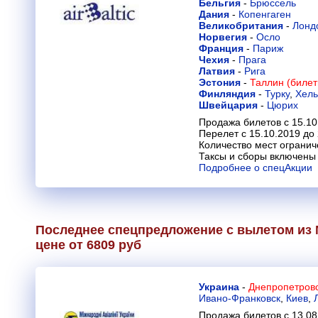
Бельгия
-
Брюссель
Дания
-
Копенгаген
Великобритания
-
Лонд
Норвегия
-
Осло
Франция
-
Париж
Чехия
-
Прага
Латвия
-
Рига
Эстония
-
Таллин (билет
Финляндия
-
Турку
,
Хель
Швейцария
-
Цюрих
Продажа билетов с 15.10
Перелет с 15.10.2019 до
Количество мест огранич
Таксы и сборы включены 
Подробнее о спецАкции
Последнее спецпредложение с вылетом из 
цене от 6809 руб
Украина
-
Днепропетровс
Ивано-Франковск
,
Киев
,
Продажа билетов с 13.08