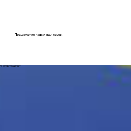
Предложения наших партнеров:
!!0.76995086669922!!