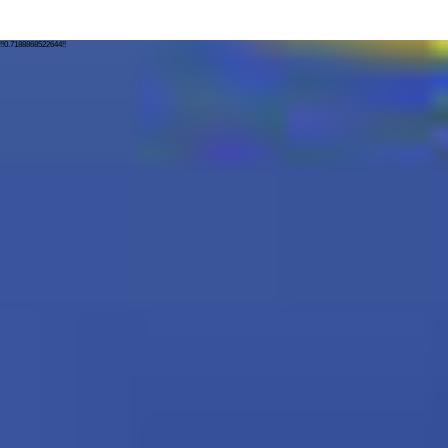
!!0.7188868522644!!