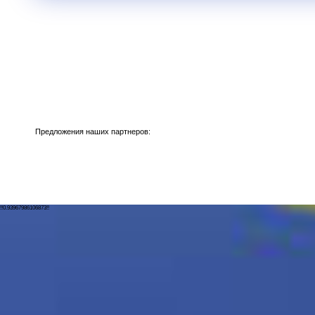
Предложения наших партнеров:
!!0.93967986106873!!