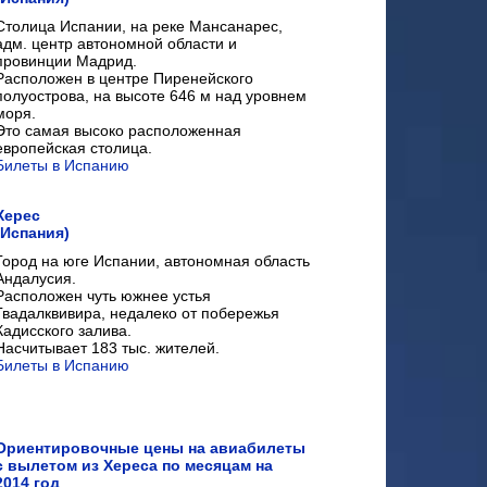
Столица Испании, на реке Мансанарес,
адм. центр автономной области и
провинции Мадрид.
Расположен в центре Пиренейского
полуострова, на высоте 646 м над уровнем
моря.
Это самая высоко расположенная
европейская столица.
Билеты в Испанию
Херес
(Испания)
Город на юге Испании, автономная область
Андалусия.
Расположен чуть южнее устья
Гвадалквивира, недалеко от побережья
Кадисского залива.
Насчитывает 183 тыс. жителей.
Билеты в Испанию
Ориентировочные цены на авиабилеты
с вылетом из Хереса по месяцам на
2014 год