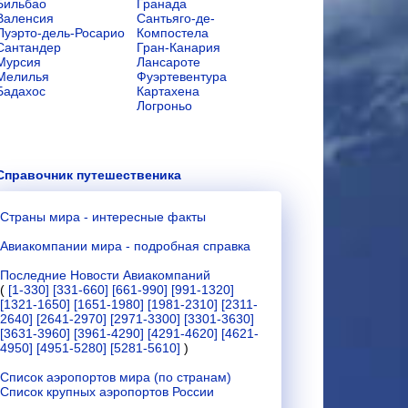
Бильбао
Гранада
Валенсия
Сантьяго-де-
Пуэрто-дель-Росарио
Компостела
Сантандер
Гран-Канария
Мурсия
Лансароте
Мелилья
Фуэртевентура
Бадахос
Картахена
Логроньо
Справочник путешественика
Страны мира - интересные факты
Авиакомпании мира - подробная справка
Последние Новости Авиакомпаний
(
[1-330]
[331-660]
[661-990]
[991-1320]
[1321-1650]
[1651-1980]
[1981-2310]
[2311-
2640]
[2641-2970]
[2971-3300]
[3301-3630]
[3631-3960]
[3961-4290]
[4291-4620]
[4621-
4950]
[4951-5280]
[5281-5610]
)
Список аэропортов мира (по странам)
Список крупных аэропортов России