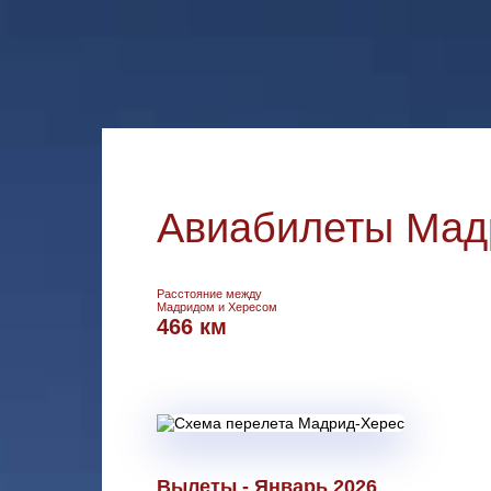
Авиабилеты Мадр
Расстояние между
Мадридом и Хересом
466 км
Вылеты - Январь 2026