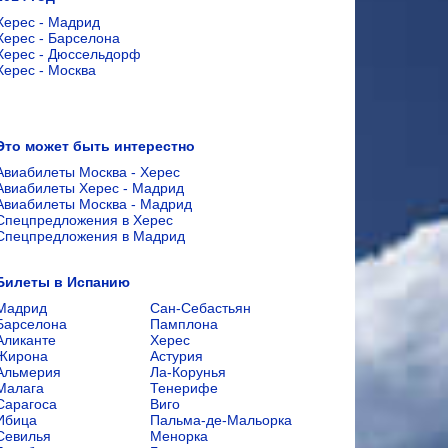
Херес - Мадрид
Херес - Барселона
Херес - Дюссельдорф
Херес - Москва
Это может быть интерестно
Авиабилеты Москва - Херес
Авиабилеты Херес - Мадрид
Авиабилеты Москва - Мадрид
Спецпредложения в Херес
Спецпредложения в Мадрид
Билеты в Испанию
Мадрид
Сан-Себастьян
Барселона
Памплона
Аликанте
Херес
Жирона
Астурия
Альмерия
Ла-Корунья
Малага
Тенерифе
Сарагоса
Виго
Ибица
Пальма-де-Мальорка
Севилья
Менорка