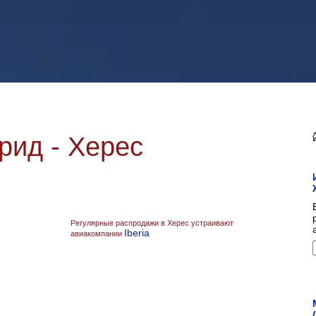
ид - Херес
Регулярные распродажи в Херес устраивают
Iberia
авиакомпании