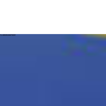
!!1.0893919467926!!