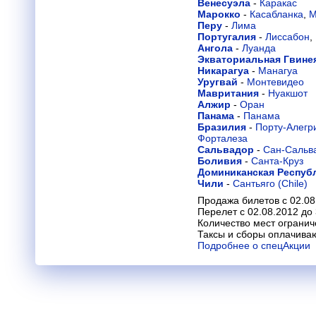
Венесуэла
-
Каракас
Марокко
-
Касабланка
,
М
Перу
-
Лима
Португалия
-
Лиссабон
,
Ангола
-
Луанда
Экваториальная Гвине
Никарагуа
-
Манагуа
Уругвай
-
Монтевидео
Мавритания
-
Нуакшот
Алжир
-
Оран
Панама
-
Панама
Бразилия
-
Порту-Алегр
Форталеза
Сальвадор
-
Сан-Сальв
Боливия
-
Санта-Круз
Доминиканская Респуб
Чили
-
Сантьяго (Chile)
Продажа билетов с 02.08
Перелет с 02.08.2012 до
Количество мест огранич
Таксы и сборы оплачива
Подробнее о спецАкции