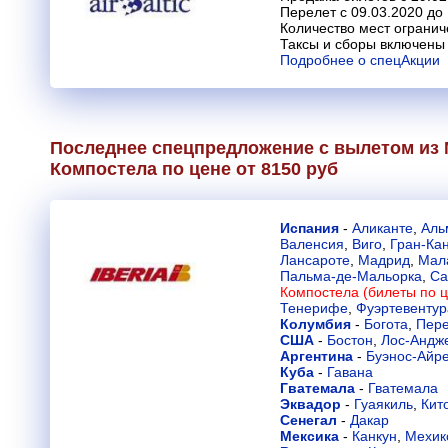
Перелет с 09.03.2020 до
Количество мест огранич
Таксы и сборы включены 
Подробнее о спецАкции
Последнее спецпредложение с вылетом из 
Компостела по цене от 8150 руб
Испания
-
Аликанте
,
Аль
Валенсия
,
Виго
,
Гран-Ка
Лансароте
,
Мадрид
,
Мал
Пальма-де-Мальорка
,
Са
Компостела (билеты по ц
Тенерифе
,
Фуэртевентур
Колумбия
-
Богота
,
Пер
США
-
Бостон
,
Лос-Андж
Аргентина
-
Буэнос-Айр
Куба
-
Гавана
Гватемала
-
Гватемала
Эквадор
-
Гуаякиль
,
Кит
Сенегал
-
Дакар
Мексика
-
Канкун
,
Мехик