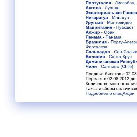
Португалия
-
Лиссабон
,
Ангола
-
Луанда
Экваториальная Гвине
Никарагуа
-
Манагуа
Уругвай
-
Монтевидео
Мавритания
-
Нуакшот
Алжир
-
Оран
Панама
-
Панама
Бразилия
-
Порту-Алегр
Форталеза
Сальвадор
-
Сан-Сальв
Боливия
-
Санта-Круз
Доминиканская Респуб
Чили
-
Сантьяго (Chile)
Продажа билетов с 02.08
Перелет с 02.08.2012 до
Количество мест огранич
Таксы и сборы оплачива
Подробнее о спецАкции