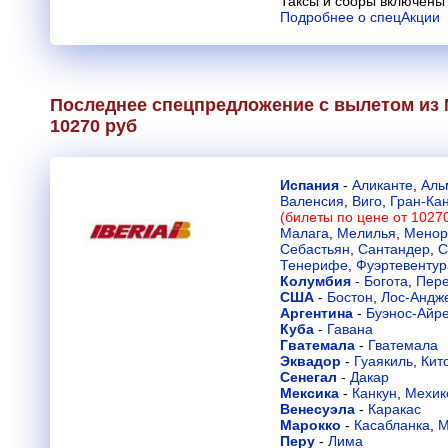
Таксы и сборы включены 
Подробнее о спецАкции
Последнее спецпредложение с вылетом из 
10270 руб
Испания
-
Аликанте
,
Аль
Валенсия
,
Виго
,
Гран-Ка
(билеты по цене от 1027
Малага
,
Мелилья
,
Менор
Себастьян
,
Сантандер
,
С
Тенерифе
,
Фуэртевентур
Колумбия
-
Богота
,
Пер
США
-
Бостон
,
Лос-Андж
Аргентина
-
Буэнос-Айр
Куба
-
Гавана
Гватемала
-
Гватемала
Эквадор
-
Гуаякиль
,
Кит
Сенегал
-
Дакар
Мексика
-
Канкун
,
Мехик
Венесуэла
-
Каракас
Марокко
-
Касабланка
,
М
Перу
-
Лима