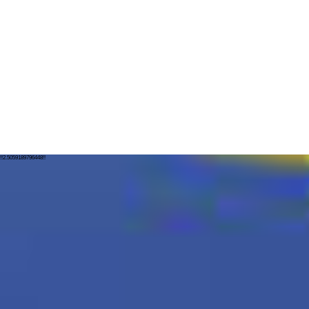
!!2.5059189796448!!