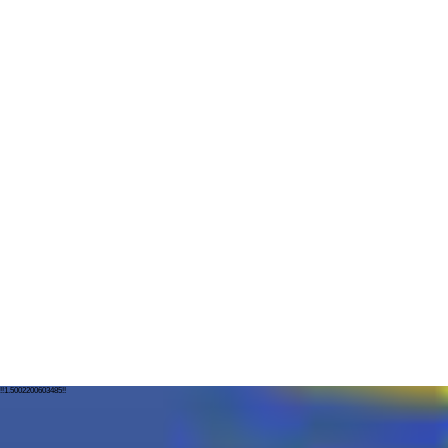
!!1.5002200603485!!