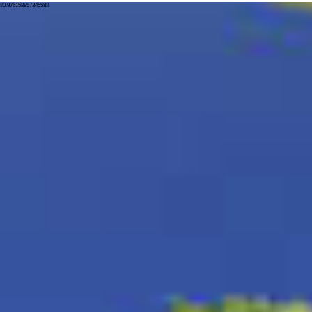
!!0.97615885734558!!