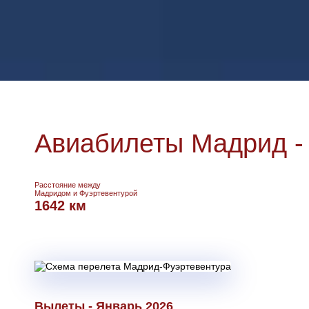
Авиабилеты Мадрид -
Расстояние между
Мадридом и Фуэртевентурой
1642 км
Вылеты - Январь 2026