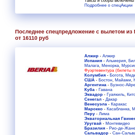
Таксы и сборы включены 
Подробнее о спецАкции
Последнее спецпредложение с вылетом из 
от 16110 руб
Алжир
-
Алжир
Испания
-
Альмерия
,
Би
Малага
,
Менорка
,
Мурси
Фуэртевентура (билеты п
Колумбия
-
Богота
,
Мед
США
-
Бостон
,
Майами
,
Аргентина
-
Буэнос-Айр
Куба
-
Гавана
Эквадор
-
Гуаякиль
,
Кит
Сенегал
-
Дакар
Венесуэла
-
Каракас
Марокко
-
Касабланка
,
М
Перу
-
Лима
Экваториальная Гвине
Уругвай
-
Монтевидео
Бразилия
-
Рио-де-Жан
Сальвадор
-
Сан-Сальв