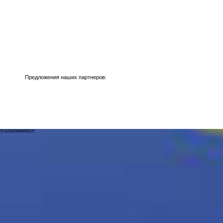
Предложения наших партнеров:
!!0.62932586669922!!