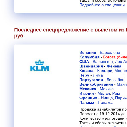
Таксы и сборы включены 
Подробнее о спецАкции
Последнее спецпредложение с вылетом из М
руб
Испания
-
Барселона
Колумбия
-
Богота (биле
США
-
Вашингтон
,
Лос-А
Швейцария
-
Женева
Канада
-
Калгари
,
Монре
Перу
-
Лима
Португалия
-
Лиссабон
Великобритания
-
Манч
Мексика
-
Мехико
Италия
-
Милан
,
Рим
Франция
-
Ницца
,
Пари
Панама
-
Панама
Продажа авиабилетов пр
Перелет с 19.12.2014 до
Количество мест огранич
Таксы и сборы включены 