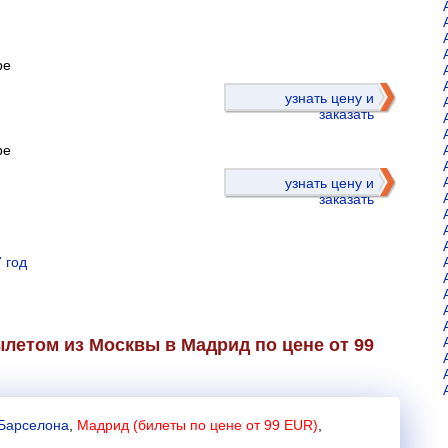
ре
)
узнать цену и
заказать
ре
узнать цену и
заказать
 год
летом из Москвы в Мадрид по цене от 99
Барселона
,
Мадрид (билеты по цене от 99 EUR)
,