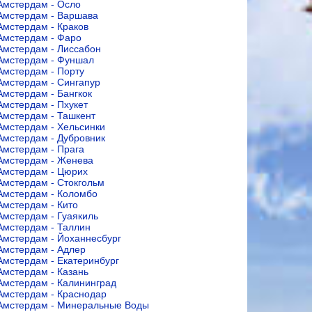
Амстердам - Осло
Амстердам - Варшава
Амстердам - Краков
Амстердам - Фаро
Амстердам - Лиссабон
Амстердам - Фуншал
Амстердам - Порту
Амстердам - Сингапур
Амстердам - Бангкок
Амстердам - Пхукет
Амстердам - Ташкент
Амстердам - Хельсинки
Амстердам - Дубровник
Амстердам - Прага
Амстердам - Женева
Амстердам - Цюрих
Амстердам - Стокгольм
Амстердам - Коломбо
Амстердам - Кито
Амстердам - Гуаякиль
Амстердам - Таллин
Амстердам - Йоханнесбург
Амстердам - Адлер
Амстердам - Екатеринбург
Амстердам - Казань
Амстердам - Калининград
Амстердам - Краснодар
Амстердам - Минеральные Воды