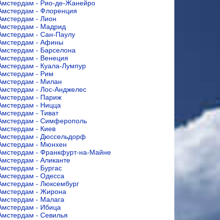
Амстердам - Рио-де-Жанейро
Амстердам - Флоренция
Амстердам - Лион
Амстердам - Мадрид
Амстердам - Сан-Паулу
Амстердам - Афины
Амстердам - Барселона
Амстердам - Венеция
Амстердам - Куала-Лумпур
Амстердам - Рим
Амстердам - Милан
Амстердам - Лос-Анджелес
Амстердам - Париж
Амстердам - Ницца
Амстердам - Тиват
Амстердам - Симферополь
Амстердам - Киев
Амстердам - Дюссельдорф
Амстердам - Мюнхен
Амстердам - Франкфурт-на-Майне
Амстердам - Аликанте
Амстердам - Бургас
Амстердам - Одесса
Амстердам - Люксембург
Амстердам - Жирона
Амстердам - Малага
Амстердам - Ибица
Амстердам - Севилья