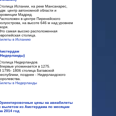
Столица Испании, на реке Мансанарес,
адм. центр автономной области и
провинции Мадрид.
Расположен в центре Пиренейского
полуострова, на высоте 646 м над уровнем
моря.
Это самая высоко расположенная
европейская столица.
Билеты в Испанию
Амстердам
(Нидерланды)
Столица Нидерландов.
Впервые упоминается в 1275.
В 1795- 1806 столица Батавской
республики, позднее - Нидерландского
королевства.
Билеты в Нидерланды
Ориентировочные цены на авиабилеты
с вылетом из Амстердама по месяцам
на 2014 год