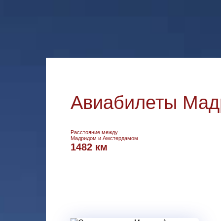
Авиабилеты Мад
Расстояние между
Мадридом и Амстердамом
1482 км