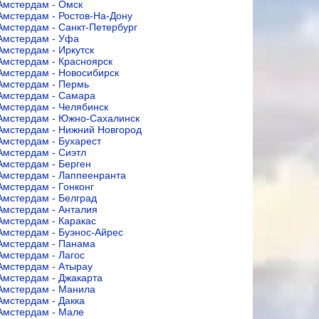
Амстердам - Омск
Амстердам - Ростов-На-Дону
Амстердам - Санкт-Петербург
Амстердам - Уфа
Амстердам - Иркутск
Амстердам - Красноярск
Амстердам - Новосибирск
Амстердам - Пермь
Амстердам - Самара
Амстердам - Челябинск
Амстердам - Южно-Сахалинск
Амстердам - Нижний Новгород
Амстердам - Бухарест
Амстердам - Сиэтл
Амстердам - Берген
Амстердам - Лаппеенранта
Амстердам - Гонконг
Амстердам - Белград
Амстердам - Анталия
Амстердам - Каракас
Амстердам - Буэнос-Айрес
Амстердам - Панама
Амстердам - Лагос
Амстердам - Атырау
Амстердам - Джакарта
Амстердам - Манила
Амстердам - Дакка
Амстердам - Мале