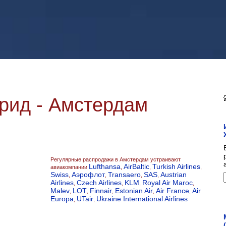
рид - Амстердам
Регулярные распродажи в Амстердам устраивают
Lufthansa
AirBaltic
Turkish Airlines
авиакомпании
,
,
,
Swiss
Аэрофлот
Transaero
SAS
Austrian
,
,
,
,
Airlines
Czech Airlines
KLM
Royal Air Maroc
,
,
,
,
Malev
LOT
Finnair
Estonian Air
Air France
Air
,
,
,
,
,
Europa
UTair
Ukraine International Airlines
,
,