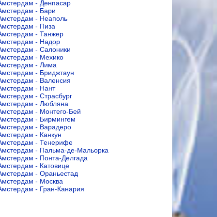
Амстердам - Денпасар
Амстердам - Бари
Амстердам - Неаполь
Амстердам - Пиза
Амстердам - Танжер
Амстердам - Надор
Амстердам - Салоники
Амстердам - Мехико
Амстердам - Лима
Амстердам - Бриджтаун
Амстердам - Валенсия
Амстердам - Нант
Амстердам - Страсбург
Амстердам - Любляна
Амстердам - Монтего-Бей
Амстердам - Бирмингем
Амстердам - Варадеро
Амстердам - Канкун
Амстердам - Тенерифе
Амстердам - Пальма-де-Мальорка
Амстердам - Понта-Делгада
Амстердам - Катовице
Амстердам - Ораньестад
Амстердам - Москва
Амстердам - Гран-Канария