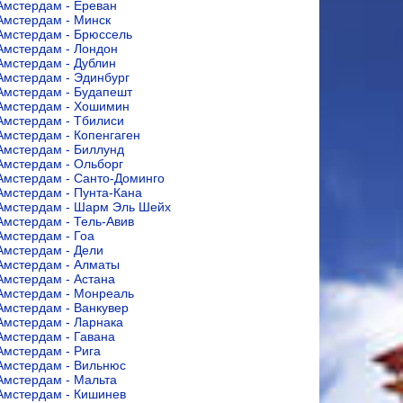
Амстердам - Ереван
Амстердам - Минск
Амстердам - Брюссель
Амстердам - Лондон
Амстердам - Дублин
Амстердам - Эдинбург
Амстердам - Будапешт
Амстердам - Хошимин
Амстердам - Тбилиси
Амстердам - Копенгаген
Амстердам - Биллунд
Амстердам - Ольборг
Амстердам - Санто-Доминго
Амстердам - Пунта-Кана
Амстердам - Шарм Эль Шейх
Амстердам - Тель-Авив
Амстердам - Гоа
Амстердам - Дели
Амстердам - Алматы
Амстердам - Астана
Амстердам - Монреаль
Амстердам - Ванкувер
Амстердам - Ларнака
Амстердам - Гавана
Амстердам - Рига
Амстердам - Вильнюс
Амстердам - Мальта
Амстердам - Кишинев