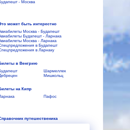
Будапешт - Москва
Это может быть интерестно
Авиабилеты Москва - Будапешт
Авиабилеты Будапешт - Ларнака
Авиабилеты Москва - Ларнака
Спецпредложения в Будапешт
Спецпредложения в Ларнаку
Билеты в Венгрию
Будапешт
Шармеллек
Дебрецен
Мишкольц
Билеты на Кипр
Ларнака
Пафос
Справочник путешественика