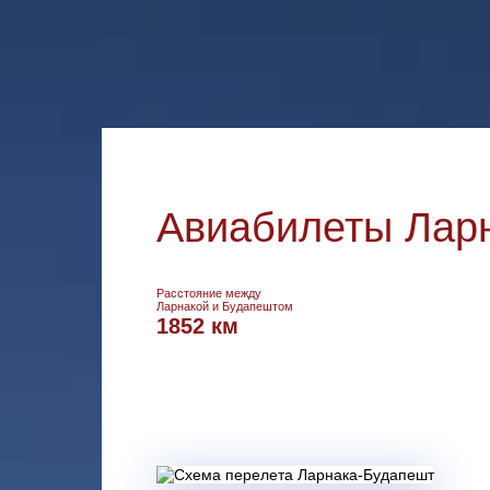
Авиабилеты Ларн
Расстояние между
Ларнакой и Будапештом
1852 км