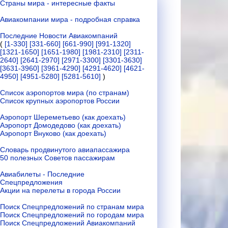
Страны мира - интересные факты
Авиакомпании мира - подробная справка
Последние Новости Авиакомпаний
(
[1-330]
[331-660]
[661-990]
[991-1320]
[1321-1650]
[1651-1980]
[1981-2310]
[2311-
2640]
[2641-2970]
[2971-3300]
[3301-3630]
[3631-3960]
[3961-4290]
[4291-4620]
[4621-
4950]
[4951-5280]
[5281-5610]
)
Список аэропортов мира (по странам)
Список крупных аэропортов России
Аэропорт Шереметьево (как доехать)
Аэропорт Домодедово (как доехать)
Аэропорт Внуково (как доехать)
Словарь продвинутого авиапассажира
50 полезных Советов пассажирам
Авиабилеты - Последние
Спецпредложения
Акции на перелеты в города России
Поиск Спецпредложений по странам мира
Поиск Спецпредложений по городам мира
Поиск Спецпредложений Авиакомпаний