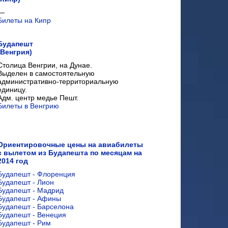
—
Билеты на Кипр
Будапешт
(Венгрия)
Столица Венгрии, на Дунае.
Выделен в самостоятельную
административно-территориальную
единицу.
Адм. центр медье Пешт.
Билеты в Венгрию
Ориентировочные цены на авиабилеты
с вылетом из Будапешта по месяцам на
2014 год
Будапешт - Флоренция
Будапешт - Лион
Будапешт - Мадрид
Будапешт - Афины
Будапешт - Барселона
Будапешт - Венеция
Будапешт - Рим