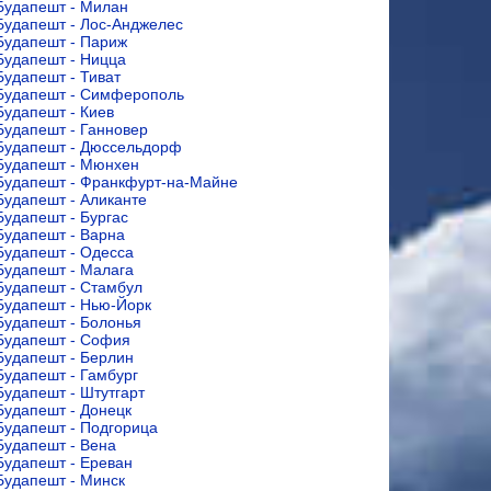
Будапешт - Милан
Будапешт - Лос-Анджелес
Будапешт - Париж
Будапешт - Ницца
Будапешт - Тиват
Будапешт - Симферополь
Будапешт - Киев
Будапешт - Ганновер
Будапешт - Дюссельдорф
Будапешт - Мюнхен
Будапешт - Франкфурт-на-Майне
Будапешт - Аликанте
Будапешт - Бургас
Будапешт - Варна
Будапешт - Одесса
Будапешт - Малага
Будапешт - Стамбул
Будапешт - Нью-Йорк
Будапешт - Болонья
Будапешт - София
Будапешт - Берлин
Будапешт - Гамбург
Будапешт - Штутгарт
Будапешт - Донецк
Будапешт - Подгорица
Будапешт - Вена
Будапешт - Ереван
Будапешт - Минск