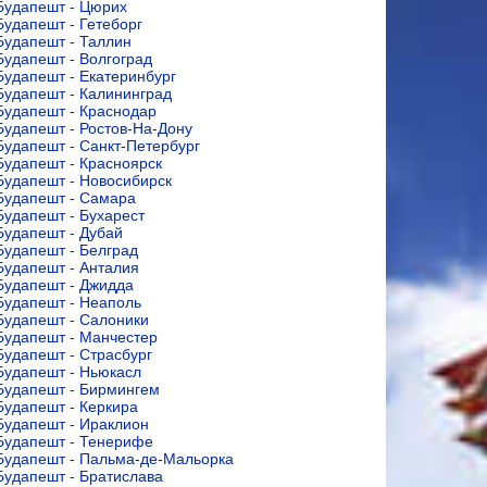
Будапешт - Цюрих
Будапешт - Гетеборг
Будапешт - Таллин
Будапешт - Волгоград
Будапешт - Екатеринбург
Будапешт - Калининград
Будапешт - Краснодар
Будапешт - Ростов-На-Дону
Будапешт - Санкт-Петербург
Будапешт - Красноярск
Будапешт - Новосибирск
Будапешт - Самара
Будапешт - Бухарест
Будапешт - Дубай
Будапешт - Белград
Будапешт - Анталия
Будапешт - Джидда
Будапешт - Неаполь
Будапешт - Салоники
Будапешт - Манчестер
Будапешт - Страсбург
Будапешт - Ньюкасл
Будапешт - Бирмингем
Будапешт - Керкира
Будапешт - Ираклион
Будапешт - Тенерифе
Будапешт - Пальма-де-Мальорка
Будапешт - Братислава