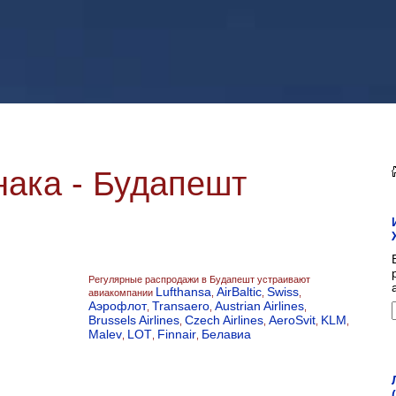
ака - Будапешт
Регулярные распродажи в Будапешт устраивают
Lufthansa
AirBaltic
Swiss
авиакомпании
,
,
,
Аэрофлот
Transaero
Austrian Airlines
,
,
,
Brussels Airlines
Czech Airlines
AeroSvit
KLM
,
,
,
,
Malev
LOT
Finnair
Белавиа
,
,
,