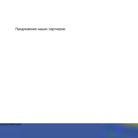
Предложения наших партнеров:
!!0.97227787971497!!