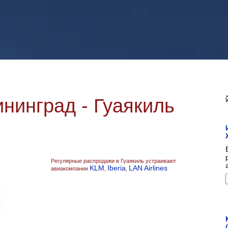
нинград - Гуаякиль
Регулярные распродажи в Гуаякиль устраивают
KLM
Iberia
LAN Airlines
авиакомпании
,
,