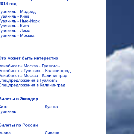
2014 год
Гуаякиль - Мадрид
Гуаякиль - Киев
Гуаякиль - Нью-Йорк
Гуаякиль - Кито
Гуаякиль - Лима
Гуаякиль - Москва
Это может быть интерестно
Авиабилеты Москва - Гуаякиль
Авиабилеты Гуаякиль - Калининград
Авиабилеты Москва - Калининград
Спецпредложения в Гуаякиль
Спецпредложения в Калининград
Билеты в Эквадор
Кито
Куэнка
Гуаякиль
Билеты по России
Анапа
Липецк