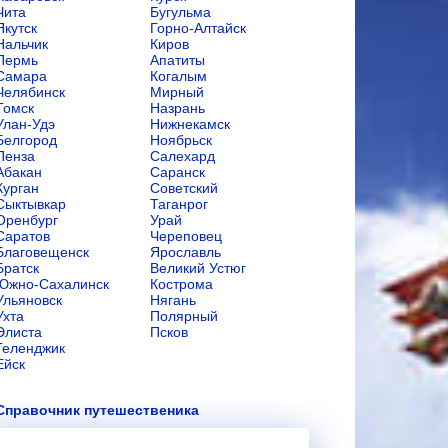
Чита
Бугульма
Якутск
Горно-Алтайск
Нальчик
Киров
Пермь
Апатиты
Самара
Когалым
Челябинск
Мирный
Томск
Назрань
Улан-Удэ
Нижнекамск
Белгород
Ноябрьск
Пенза
Салехард
Абакан
Саранск
Курган
Советский
Сыктывкар
Таганрог
Оренбург
Урай
Саратов
Череповец
Благовещенск
Ярославль
Братск
Великий Устюг
Южно-Сахалинск
Кострома
Ульяновск
Нягань
Ухта
Полярный
Элиста
Псков
Геленджик
Ейск
Справочник путешественика