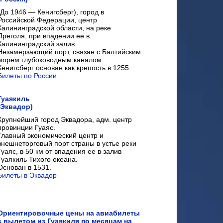
(До 1946 — Кенигсберг), город в
Российской Федерации, центр
Калининградской области, на реке
Преголя, при впадении ее в
Калининградский залив.
Незамерзающий порт, связан с Балтийским
морем глубоководным каналом.
Кенигсберг основан как крепость в 1255.
Билеты по России
Гуаякиль
(Эквадор)
Крупнейший город Эквадора, адм. центр
провинции Гуаяс.
Главный экономический центр и
внешнеторговый порт страны в устье реки
Гуаяс, в 50 км от впадения ее в залив
Гуаякиль Тихого океана.
Основан в 1531.
Билеты в Эквадор
Ориентировочные цены на авиабилеты
с вылетом из Гуаякиля по месяцам на