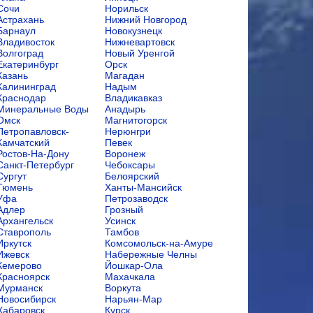
Сочи
Норильск
Астрахань
Нижний Новгород
Барнаул
Новокузнецк
Владивосток
Нижневартовск
Волгоград
Новый Уренгой
Екатеринбург
Орск
Казань
Магадан
Калининград
Надым
Краснодар
Владикавказ
Минеральные Воды
Анадырь
Омск
Магнитогорск
Петропавловск-
Нерюнгри
Камчатский
Певек
Ростов-На-Дону
Воронеж
Санкт-Петербург
Чебоксары
Сургут
Белоярский
Тюмень
Ханты-Мансийск
Уфа
Петрозаводск
Адлер
Грозный
Архангельск
Усинск
Ставрополь
Тамбов
Иркутск
Комсомольск-на-Амуре
Ижевск
Набережные Челны
Кемерово
Йошкар-Ола
Красноярск
Махачкала
Мурманск
Воркута
Новосибирск
Нарьян-Мар
Хабаровск
Курск