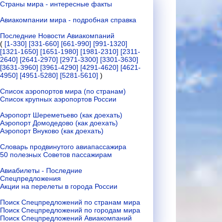
Страны мира - интересные факты
Авиакомпании мира - подробная справка
Последние Новости Авиакомпаний
(
[1-330]
[331-660]
[661-990]
[991-1320]
[1321-1650]
[1651-1980]
[1981-2310]
[2311-
2640]
[2641-2970]
[2971-3300]
[3301-3630]
[3631-3960]
[3961-4290]
[4291-4620]
[4621-
4950]
[4951-5280]
[5281-5610]
)
Список аэропортов мира (по странам)
Список крупных аэропортов России
Аэропорт Шереметьево (как доехать)
Аэропорт Домодедово (как доехать)
Аэропорт Внуково (как доехать)
Словарь продвинутого авиапассажира
50 полезных Советов пассажирам
Авиабилеты - Последние
Спецпредложения
Акции на перелеты в города России
Поиск Спецпредложений по странам мира
Поиск Спецпредложений по городам мира
Поиск Спецпредложений Авиакомпаний